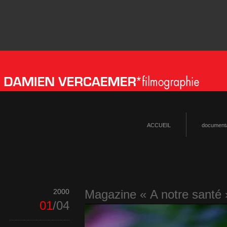
ACCUEIL
documenta
2000
Magazine « A notre santé 
01
/04